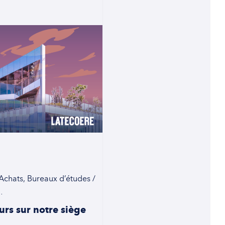
 Achats, Bureaux d’études /
…
urs sur notre siège